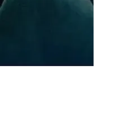
Nossos Serviços
Veja como podemos ajudar sua
empresa a
decolar no mercado
de
vendas digitais!